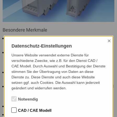
Besondere Merkmale
Widerstandsthermometer Pt100, Ni100, Pt500, Ni500, Pt1000,
×
Ni1000 oder Eingabe einer R/T-Kennlinie.
Datenschutz-Einstellungen
Thermoelemente Typen J, T, K, E, N, S, R, B, C oder Eingabe
Unsere Website verwendet externe Dienste für
einer mV/T-Kennlinie. Interne oder externe Vergleichsstelle
verschiedene Zwecke, wie z.B. für den Dienst CAD /
wählbar.
CAE Modell. Durch Auswahl und Bestätigung der Dienste
stimmen Sie der Übertragung von Daten an diese
Bipolarer mV-Spannungseingang. Eingabe einer Kennlinie
Dienste zu. Diese Dienste und auch diese Website
möglich.
setzen ggf. auch Cookies. Die Auswahl kann jederzeit
Strom- und Spannungsausgang unterschiedlich skalierbar und
geändert und widerrufen werden.
gleichzeitig nutzbar. Die Minusklemmen 8 und 9 dürfen dabei
nicht verbunden werden.
Notwendig
Galvanische 3-Kreis-Trennung.
CAD / CAE Modell
Frei definierbare Skalierung des mV-Eingangs durch Angabe