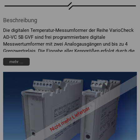
Beschreibung
Die digitalen Temperatur-Messumformer der Reihe VarioCheck
AD-VC 5B GVF sind frei programmierbare digitale
Messwertumformer mit zwei Analogausgängen und bis zu 4
Grenzwertrelais. Die Eingabe aller Kenngrößen erfolgt durch die
PC-Konfigurationssoftware AD-Studio. Durch die integrierten
mehr ...
Funktionsbausteine wie Grenzwertmeldungen,
Simulationsmodus, freie Linearisierungskurven und durch den
weiten Versorgungsspannungsbereich ist der VarioCheck AD-
VC 5B universell verwendbar.
Nicht mehr Lieferbar